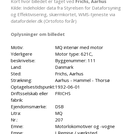
Kort hvor billedet er taget ved
Frichs, Aarhus
Kilde: Indeholder data fra Styrelsen for Dataforsyning
og Effektivisering, skærmkortet, WMS-tjeneste via
datafordeler.dk (Ortofoto forår)
Oplysninger om billedet
Motiv:
MQ interiør med motor
Yderligere
Motor type: 621C,
beskrivelse:
Byggenummer: 111
Land:
Danmark
Sted:
Frichs, Aarhus
Strækning:
Aarhus - Hammel - Thorsø
Optagelsestidspunkt:
1932-06-01
Driftsselskab eller
FRICHS
fabrik:
Ejendomsmærke:
DSB
Litra:
MQ
Nr.:
207
Emne:
Motorlokomotiver og -vogne
Emne:
I Remise / værksted