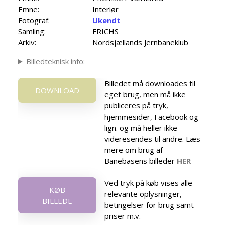
Emne:
Interiør
Fotograf:
Ukendt
Samling:
FRICHS
Arkiv:
Nordsjællands Jernbaneklub
Billedteknisk info:
Billedet må downloades til
DOWNLOAD
eget brug, men må ikke
publiceres på tryk,
hjemmesider, Facebook og
lign. og må heller ikke
videresendes til andre. Læs
mere om brug af
Banebasens billeder
HER
Ved tryk på køb vises alle
KØB
relevante oplysninger,
BILLEDE
betingelser for brug samt
priser m.v.