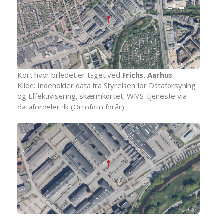
Kort hvor billedet er taget ved
Frichs, Aarhus
Kilde: Indeholder data fra Styrelsen for Dataforsyning
og Effektivisering, skærmkortet, WMS-tjeneste via
datafordeler.dk (Ortofoto forår)