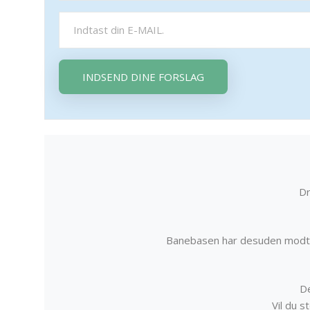
INDSEND DINE FORSLAG
Dr
Banebasen har desuden modta
De
Vil du 