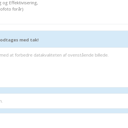
 og Effektivisering,
ofoto forår)
 modtages med tak!