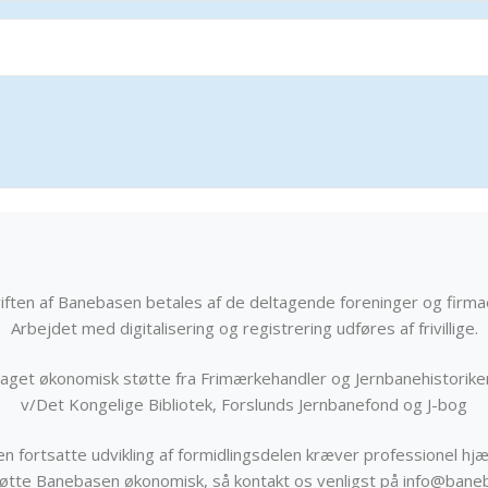
iften af Banebasen betales af de deltagende foreninger og firma
Arbejdet med digitalisering og registrering udføres af frivillige.
get økonomisk støtte fra Frimærkehandler og Jernbanehistorik
v/Det Kongelige Bibliotek, Forslunds Jernbanefond og J-bog
n fortsatte udvikling af formidlingsdelen kræver professionel hjæ
støtte Banebasen økonomisk, så kontakt os venligst på info@bane