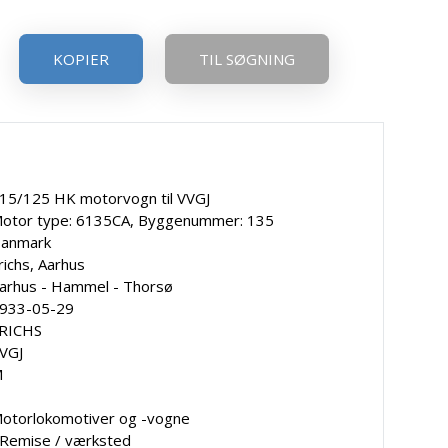
KOPIER
TIL SØGNING
15/125 HK motorvogn til VVGJ
otor type: 6135CA, Byggenummer: 135
anmark
richs, Aarhus
arhus - Hammel - Thorsø
933-05-29
RICHS
VGJ
M
otorlokomotiver og -vogne
 Remise / værksted