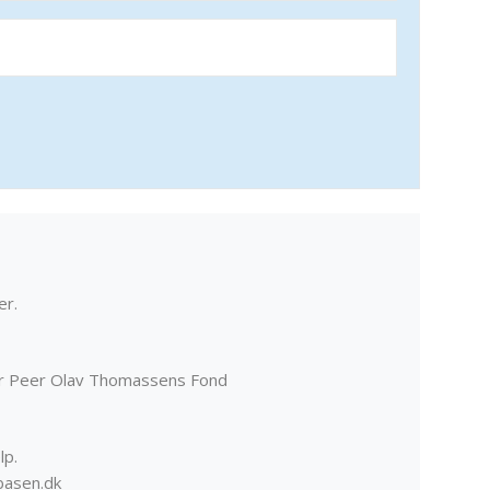
er.
er Peer Olav Thomassens Fond
lp.
basen.dk