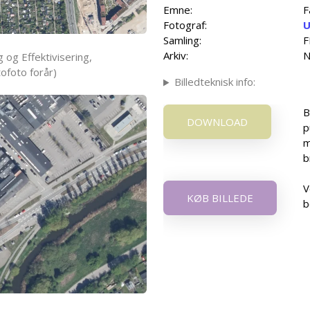
Emne:
F
Fotograf:
U
Samling:
F
Arkiv:
N
 og Effektivisering,
ofoto forår)
Billedteknisk info:
B
DOWNLOAD
p
m
b
V
KØB BILLEDE
b