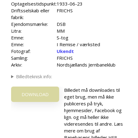
Optagelsestidspunkt:
1933-06-23
Driftsselskab eller
FRICHS
fabrik:
Ejendomsmærke:
DSB
Litra:
MM
Emne:
S-tog
Emne:
I Remise / værksted
Fotograf:
Ukendt
Samling:
FRICHS
Arkiv:
Nordsjællands Jernbaneklub
Billedteknisk info:
Billedet må downloades til
DOWNLOAD
eget brug, men må ikke
publiceres på tryk,
hjemmesider, Facebook og
lign. og må heller ikke
videresendes til andre. Læs
mere om brug af
Banebasens billeder
HER