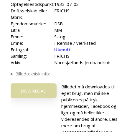
Optagelsestidspunkt:
1933-07-03
Driftsselskab eller
FRICHS
fabrik:
Ejendomsmærke:
DSB
Litra:
MM
Emne:
S-tog
Emne:
I Remise / værksted
Fotograf:
Ukendt
Samling:
FRICHS
Arkiv:
Nordsjællands Jernbaneklub
Billedteknisk info:
Billedet må downloades til
DOWNLOAD
eget brug, men må ikke
publiceres på tryk,
hjemmesider, Facebook og
lign. og må heller ikke
videresendes til andre. Læs
mere om brug af