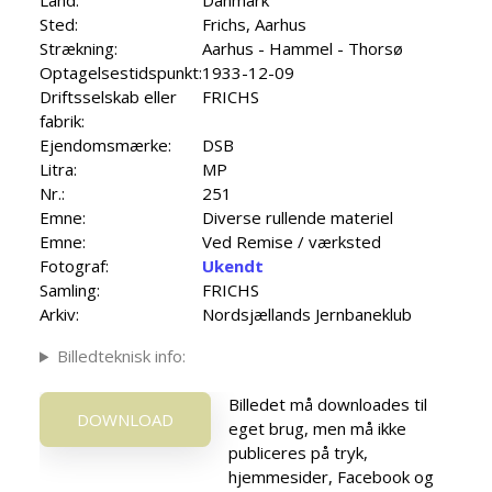
Land:
Danmark
Sted:
Frichs, Aarhus
Strækning:
Aarhus - Hammel - Thorsø
Optagelsestidspunkt:
1933-12-09
Driftsselskab eller
FRICHS
fabrik:
Ejendomsmærke:
DSB
Litra:
MP
Nr.:
251
Emne:
Diverse rullende materiel
Emne:
Ved Remise / værksted
Fotograf:
Ukendt
Samling:
FRICHS
Arkiv:
Nordsjællands Jernbaneklub
Billedteknisk info:
Billedet må downloades til
DOWNLOAD
eget brug, men må ikke
publiceres på tryk,
hjemmesider, Facebook og