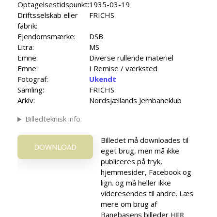
Optagelsestidspunkt:
1935-03-19
Driftsselskab eller
FRICHS
fabrik:
Ejendomsmærke:
DSB
Litra:
MS
Emne:
Diverse rullende materiel
Emne:
I Remise / værksted
Fotograf:
Ukendt
Samling:
FRICHS
Arkiv:
Nordsjællands Jernbaneklub
Billedteknisk info:
Billedet må downloades til
DOWNLOAD
eget brug, men må ikke
publiceres på tryk,
hjemmesider, Facebook og
lign. og må heller ikke
videresendes til andre. Læs
mere om brug af
Banebasens billeder
HER