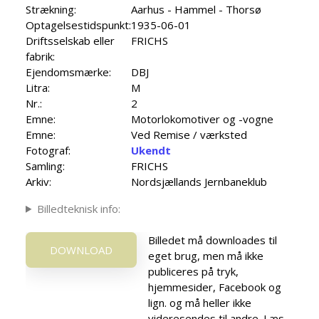
Strækning:
Aarhus - Hammel - Thorsø
Optagelsestidspunkt:
1935-06-01
Driftsselskab eller
FRICHS
fabrik:
Ejendomsmærke:
DBJ
Litra:
M
Nr.:
2
Emne:
Motorlokomotiver og -vogne
Emne:
Ved Remise / værksted
Fotograf:
Ukendt
Samling:
FRICHS
Arkiv:
Nordsjællands Jernbaneklub
Billedteknisk info:
Billedet må downloades til
DOWNLOAD
eget brug, men må ikke
publiceres på tryk,
hjemmesider, Facebook og
lign. og må heller ikke
videresendes til andre. Læs