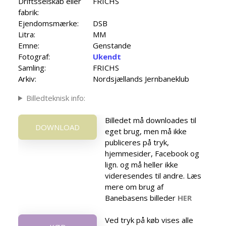
Driftsselskab eller
FRICHS
fabrik:
Ejendomsmærke:
DSB
Litra:
MM
Emne:
Genstande
Fotograf:
Ukendt
Samling:
FRICHS
Arkiv:
Nordsjællands Jernbaneklub
Billedteknisk info:
Billedet må downloades til
DOWNLOAD
eget brug, men må ikke
publiceres på tryk,
hjemmesider, Facebook og
lign. og må heller ikke
videresendes til andre. Læs
mere om brug af
Banebasens billeder
HER
Ved tryk på køb vises alle