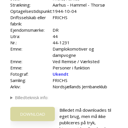
Strækning:
Aarhus - Hammel - Thorsø
Optagelsestidspunkt:
1944-10-04
Driftsselskab eller
FRICHS
fabrik:
Ejendomsmærke:
DR
Litra:
44
Nr.:
44-1231
Emne:
Damplokomotiver og
dampvogne
Emne:
Ved Remise / Værksted
Emne:
Personer i funktion
Fotograf:
Ukendt
Samling:
FRICHS
Arkiv:
Nordsjællands Jernbaneklub
Billedteknisk info:
Billedet må downloades til
DOWNLOAD
eget brug, men må ikke
publiceres på tryk,