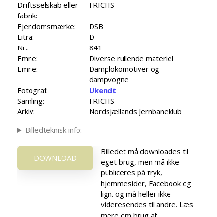
Driftsselskab eller
FRICHS
fabrik:
Ejendomsmærke:
DSB
Litra:
D
Nr.:
841
Emne:
Diverse rullende materiel
Emne:
Damplokomotiver og
dampvogne
Fotograf:
Ukendt
Samling:
FRICHS
Arkiv:
Nordsjællands Jernbaneklub
Billedteknisk info:
Billedet må downloades til
DOWNLOAD
eget brug, men må ikke
publiceres på tryk,
hjemmesider, Facebook og
lign. og må heller ikke
videresendes til andre. Læs
mere om brug af