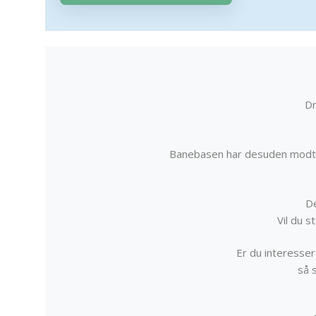
Dr
Banebasen har desuden modta
De
Vil du 
Er du interessere
så 