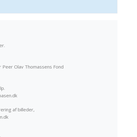
er.
er Peer Olav Thomassens Fond
lp.
basen.dk
ering af billeder,
n.dk