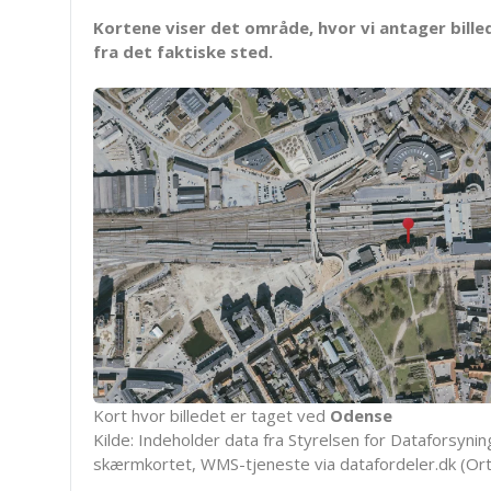
Kortene viser det område, hvor vi antager bille
fra det faktiske sted.
Kort hvor billedet er taget ved
Odense
Kilde: Indeholder data fra Styrelsen for Dataforsyning
skærmkortet, WMS-tjeneste via datafordeler.dk (Ort