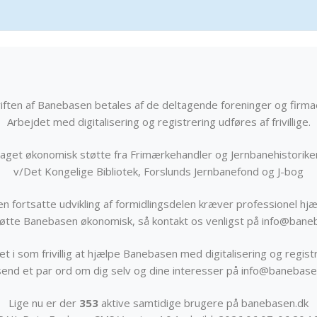
iften af Banebasen betales af de deltagende foreninger og firma
Arbejdet med digitalisering og registrering udføres af frivillige.
get økonomisk støtte fra Frimærkehandler og Jernbanehistorik
v/Det Kongelige Bibliotek, Forslunds Jernbanefond og J-bog
n fortsatte udvikling af formidlingsdelen kræver professionel hjæ
støtte Banebasen økonomisk, så kontakt os venligst på info@bane
t i som frivillig at hjælpe Banebasen med digitalisering og registr
send et par ord om dig selv og dine interesser på info@banebase
Lige nu er der
353
aktive samtidige brugere på banebasen.dk