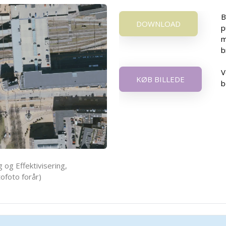
B
DOWNLOAD
p
m
b
V
KØB BILLEDE
b
 og Effektivisering,
ofoto forår)