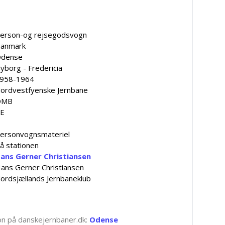
erson-og rejsegodsvogn
anmark
dense
yborg - Fredericia
958-1964
ordvestfyenske Jernbane
OMB
E
ersonvognsmateriel
å stationen
ans Gerner Christiansen
ans Gerner Christiansen
ordsjællands Jernbaneklub
tion på danskejernbaner.dk:
Odense