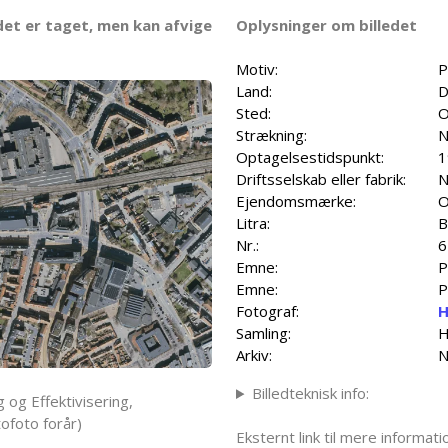
det er taget, men kan afvige
Oplysninger om billedet
Motiv:
P
Land:
D
Sted:
O
Strækning:
N
Optagelsestidspunkt:
1
Driftsselskab eller fabrik:
N
Ejendomsmærke:
Litra:
B
Nr.:
6
Emne:
P
Emne:
P
Fotograf:
H
Samling:
H
Arkiv:
N
Billedteknisk info:
 og Effektivisering,
ofoto forår)
Eksternt link til mere informa