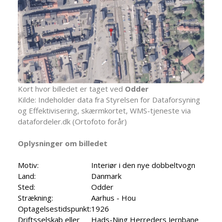
Kort hvor billedet er taget ved
Odder
Kilde: Indeholder data fra Styrelsen for Dataforsyning
og Effektivisering, skærmkortet, WMS-tjeneste via
datafordeler.dk (Ortofoto forår)
Oplysninger om billedet
Motiv:
Interiør i den nye dobbeltvogn
Land:
Danmark
Sted:
Odder
Strækning:
Aarhus - Hou
Optagelsestidspunkt:
1926
Driftsselskab eller
Hads-Ning Herreders Jernbane