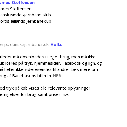
ames Steffensen
ames Steffensen
ansk Model-Jernbane Klub
ordsjællands Jernbaneklub
tion på danskejernbaner.dk:
Holte
illedet må downloades til eget brug, men må ikke
ubliceres på tryk, hjemmesider, Facebook og lign. og
å heller ikke videresendes til andre. Læs mere om
rug af Banebasens billeder
HER
ed tryk på køb vises alle relevante oplysninger,
etingelser for brug samt priser m.v.