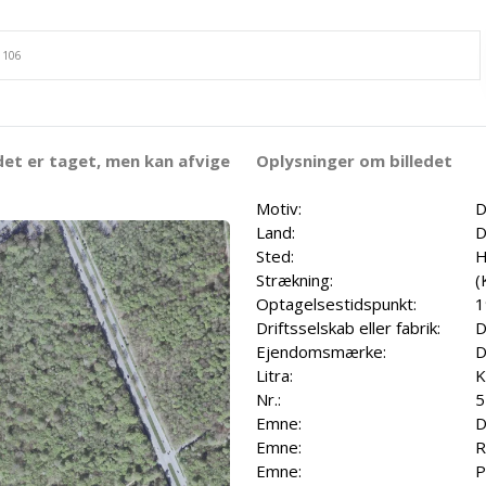
det er taget, men kan afvige
Oplysninger om billedet
Motiv:
D
Land:
D
Sted:
H
Strækning:
(
Optagelsestidspunkt:
1
Driftsselskab eller fabrik:
D
Ejendomsmærke:
D
Litra:
K
Nr.:
5
Emne:
D
Emne:
R
Emne:
P