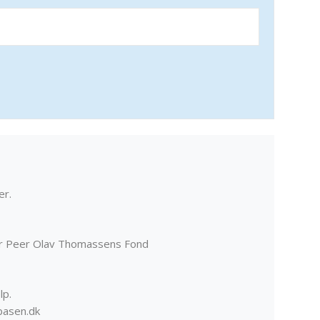
er.
er Peer Olav Thomassens Fond
lp.
basen.dk