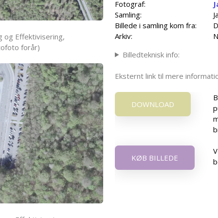
Fotograf:
J
Samling:
J
Billede i samling kom fra:
D
Arkiv:
N
 og Effektivisering,
ofoto forår)
Billedteknisk info:
Eksternt link til mere informa
B
DOWNLOAD
p
m
b
V
KØB BILLEDE
b