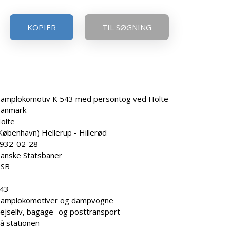
KOPIER
TIL SØGNING
amplokomotiv K 543 med persontog ved Holte
anmark
olte
København) Hellerup - Hillerød
932-02-28
anske Statsbaner
SB
43
amplokomotiver og dampvogne
ejseliv, bagage- og posttransport
å stationen