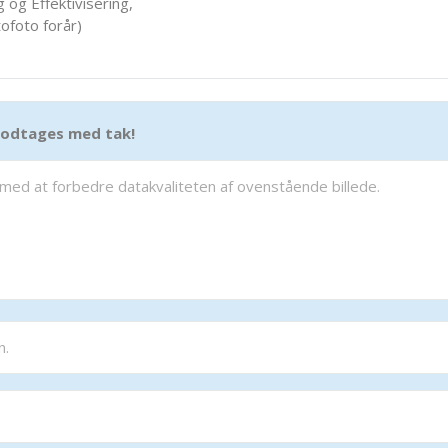
 og Effektivisering,
ofoto forår)
 modtages med tak!