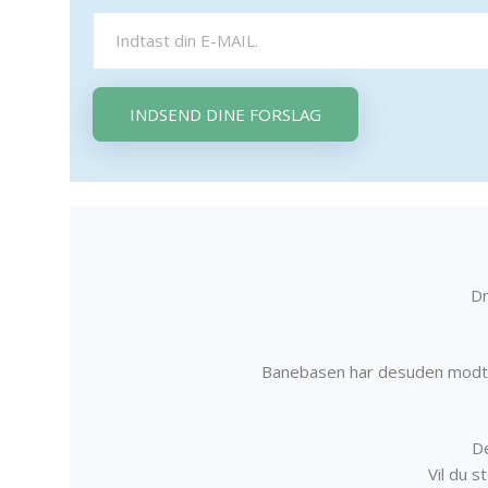
INDSEND DINE FORSLAG
Dr
Banebasen har desuden modta
De
Vil du 