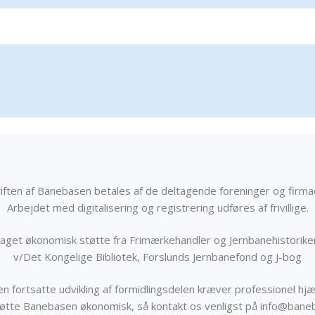
iften af Banebasen betales af de deltagende foreninger og firma
Arbejdet med digitalisering og registrering udføres af frivillige.
get økonomisk støtte fra Frimærkehandler og Jernbanehistorik
v/Det Kongelige Bibliotek, Forslunds Jernbanefond og J-bog
n fortsatte udvikling af formidlingsdelen kræver professionel hjæ
støtte Banebasen økonomisk, så kontakt os venligst på info@bane