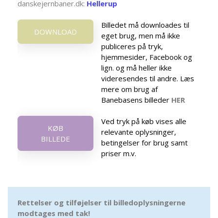
danskejernbaner.dk:
Hellerup
Billedet må downloades til
DOWNLOAD
eget brug, men må ikke
publiceres på tryk,
hjemmesider, Facebook og
lign. og må heller ikke
videresendes til andre. Læs
mere om brug af
Banebasens billeder
HER
Ved tryk på køb vises alle
KØB
relevante oplysninger,
BILLEDE
betingelser for brug samt
priser m.v.
Rettelser og tilføjelser til billedoplysningerne
modtages med tak!