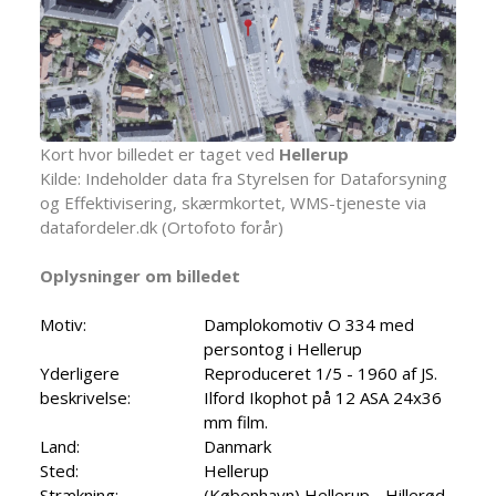
Kort hvor billedet er taget ved
Hellerup
Kilde: Indeholder data fra Styrelsen for Dataforsyning
og Effektivisering, skærmkortet, WMS-tjeneste via
datafordeler.dk (Ortofoto forår)
Oplysninger om billedet
Motiv:
Damplokomotiv O 334 med
persontog i Hellerup
Yderligere
Reproduceret 1/5 - 1960 af JS.
beskrivelse:
Ilford Ikophot på 12 ASA 24x36
mm film.
Land:
Danmark
Sted:
Hellerup
Strækning:
(København) Hellerup - Hillerød