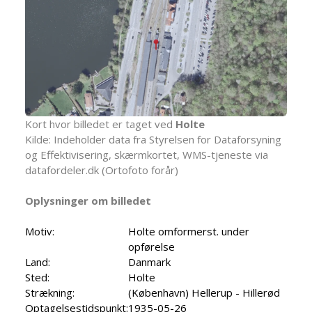
Kort hvor billedet er taget ved
Holte
Kilde: Indeholder data fra Styrelsen for Dataforsyning
og Effektivisering, skærmkortet, WMS-tjeneste via
datafordeler.dk (Ortofoto forår)
Oplysninger om billedet
Motiv:
Holte omformerst. under
opførelse
Land:
Danmark
Sted:
Holte
Strækning:
(København) Hellerup - Hillerød
Optagelsestidspunkt:
1935-05-26