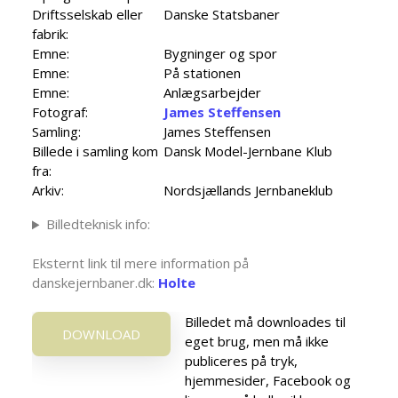
Driftsselskab eller
Danske Statsbaner
fabrik:
Emne:
Bygninger og spor
Emne:
På stationen
Emne:
Anlægsarbejder
Fotograf:
James Steffensen
Samling:
James Steffensen
Billede i samling kom
Dansk Model-Jernbane Klub
fra:
Arkiv:
Nordsjællands Jernbaneklub
Billedteknisk info:
Eksternt link til mere information på
danskejernbaner.dk:
Holte
Billedet må downloades til
DOWNLOAD
eget brug, men må ikke
publiceres på tryk,
hjemmesider, Facebook og