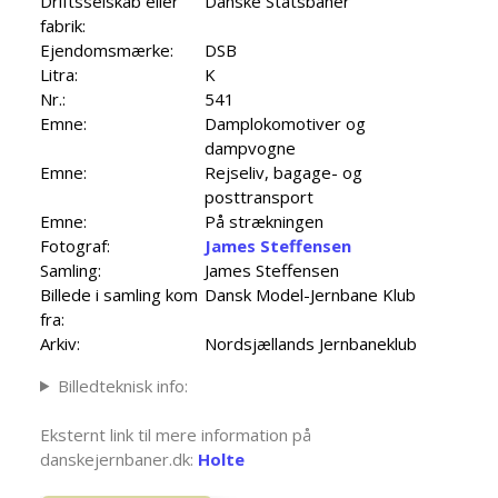
Driftsselskab eller
Danske Statsbaner
fabrik:
Ejendomsmærke:
DSB
Litra:
K
Nr.:
541
Emne:
Damplokomotiver og
dampvogne
Emne:
Rejseliv, bagage- og
posttransport
Emne:
På strækningen
Fotograf:
James Steffensen
Samling:
James Steffensen
Billede i samling kom
Dansk Model-Jernbane Klub
fra:
Arkiv:
Nordsjællands Jernbaneklub
Billedteknisk info:
Eksternt link til mere information på
danskejernbaner.dk:
Holte