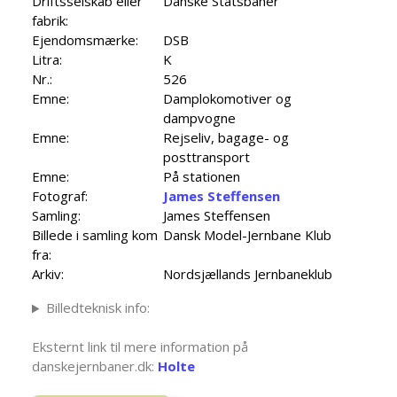
Driftsselskab eller
Danske Statsbaner
fabrik:
Ejendomsmærke:
DSB
Litra:
K
Nr.:
526
Emne:
Damplokomotiver og
dampvogne
Emne:
Rejseliv, bagage- og
posttransport
Emne:
På stationen
Fotograf:
James Steffensen
Samling:
James Steffensen
Billede i samling kom
Dansk Model-Jernbane Klub
fra:
Arkiv:
Nordsjællands Jernbaneklub
Billedteknisk info:
Eksternt link til mere information på
danskejernbaner.dk:
Holte