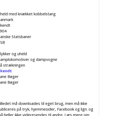
held med knækket kobbelstang
anmark
kendt
904
anske Statsbaner
SB
lykker og uheld
amplokomotiver og dampvogne
å strækningen
kendt
ane Bøger
ane Bøger
illedet må downloades til eget brug, men må ikke
ubliceres på tryk, hjemmesider, Facebook og lign. og
å heller ikke videresendes til andre. Læs mere om