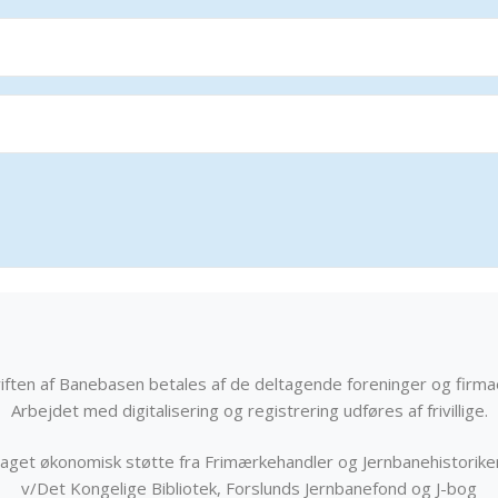
iften af Banebasen betales af de deltagende foreninger og firma
Arbejdet med digitalisering og registrering udføres af frivillige.
get økonomisk støtte fra Frimærkehandler og Jernbanehistorik
v/Det Kongelige Bibliotek, Forslunds Jernbanefond og J-bog