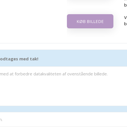
b
V
KØB BILLEDE
b
 modtages med tak!