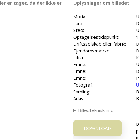
er er taget, da der ikke er
Oplysninger om billedet
Motiv:
U
Land:
D
Sted:
U
Optagelsestidspunkt:
1
Driftsselskab eller fabrik:
D
Ejendomsmærke:
D
Litra:
K
Emne:
U
Emne:
D
Emne:
P
Fotograf:
U
Samling:
B
Arkiv:
B
Billedteknisk info:
B
DOWNLOAD
p
m