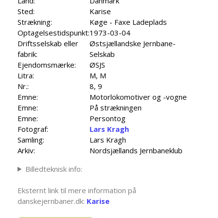
Land:
Danmark
Sted:
Karise
Strækning:
Køge - Faxe Ladeplads
Optagelsestidspunkt:
1973-03-04
Driftsselskab eller
Østsjællandske Jernbane-
fabrik:
Selskab
Ejendomsmærke:
ØSJS
Litra:
M, M
Nr.:
8, 9
Emne:
Motorlokomotiver og -vogne
Emne:
På strækningen
Emne:
Persontog
Fotograf:
Lars Kragh
Samling:
Lars Kragh
Arkiv:
Nordsjællands Jernbaneklub
Billedteknisk info:
Eksternt link til mere information på
danskejernbaner.dk:
Karise