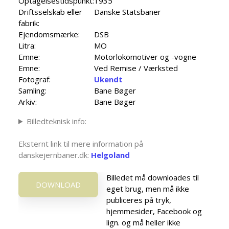
Optagelsestidspunkt:
1935
Driftsselskab eller
Danske Statsbaner
fabrik:
Ejendomsmærke:
DSB
Litra:
MO
Emne:
Motorlokomotiver og -vogne
Emne:
Ved Remise / Værksted
Fotograf:
Ukendt
Samling:
Bane Bøger
Arkiv:
Bane Bøger
Billedteknisk info:
Eksternt link til mere information på
danskejernbaner.dk:
Helgoland
Billedet må downloades til
DOWNLOAD
eget brug, men må ikke
publiceres på tryk,
hjemmesider, Facebook og
lign. og må heller ikke