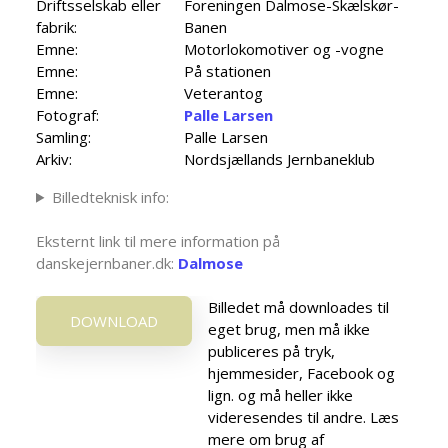
Driftsselskab eller
Foreningen Dalmose-Skælskør-
fabrik:
Banen
Emne:
Motorlokomotiver og -vogne
Emne:
På stationen
Emne:
Veterantog
Fotograf:
Palle Larsen
Samling:
Palle Larsen
Arkiv:
Nordsjællands Jernbaneklub
Billedteknisk info:
Eksternt link til mere information på
danskejernbaner.dk:
Dalmose
Billedet må downloades til
DOWNLOAD
eget brug, men må ikke
publiceres på tryk,
hjemmesider, Facebook og
lign. og må heller ikke
videresendes til andre. Læs
mere om brug af