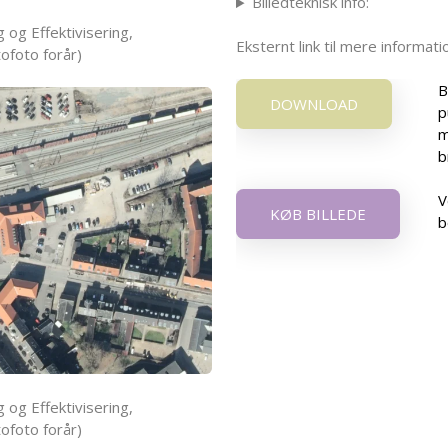
Billedteknisk info:
 og Effektivisering,
Eksternt link til mere informa
ofoto forår)
B
DOWNLOAD
p
m
b
V
KØB BILLEDE
b
 og Effektivisering,
ofoto forår)