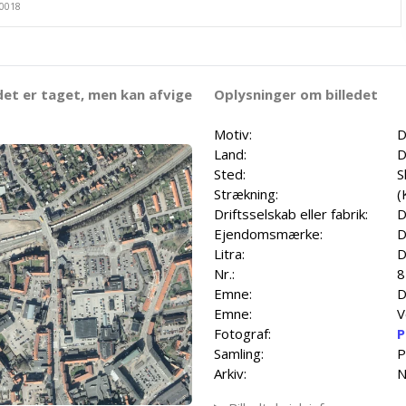
det er taget, men kan afvige
Oplysninger om billedet
Motiv:
D
Land:
D
Sted:
S
Strækning:
(
Driftsselskab eller fabrik:
D
Ejendomsmærke:
D
Litra:
Nr.:
8
Emne:
D
Emne:
V
Fotograf:
P
Samling:
P
Arkiv:
N