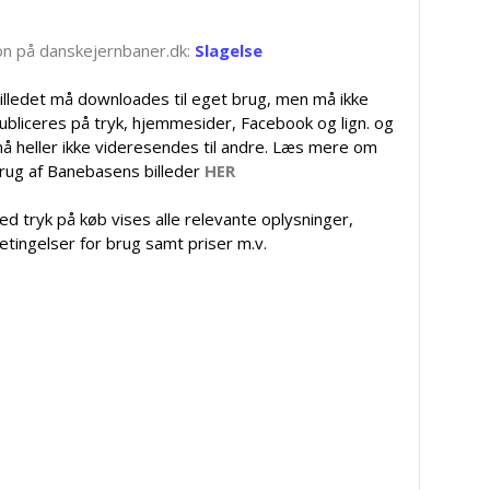
tion på danskejernbaner.dk:
Slagelse
illedet må downloades til eget brug, men må ikke
ubliceres på tryk, hjemmesider, Facebook og lign. og
å heller ikke videresendes til andre. Læs mere om
rug af Banebasens billeder
HER
ed tryk på køb vises alle relevante oplysninger,
etingelser for brug samt priser m.v.