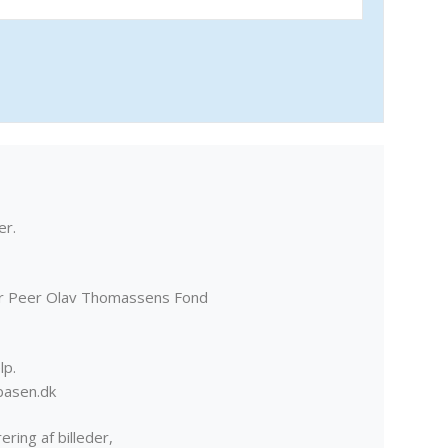
er.
er Peer Olav Thomassens Fond
lp.
basen.dk
ering af billeder,