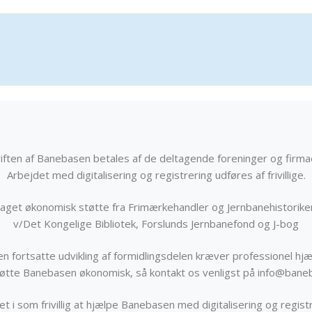
iften af Banebasen betales af de deltagende foreninger og firma
Arbejdet med digitalisering og registrering udføres af frivillige.
get økonomisk støtte fra Frimærkehandler og Jernbanehistorik
v/Det Kongelige Bibliotek, Forslunds Jernbanefond og J-bog
n fortsatte udvikling af formidlingsdelen kræver professionel hjæ
støtte Banebasen økonomisk, så kontakt os venligst på info@bane
t i som frivillig at hjælpe Banebasen med digitalisering og registr