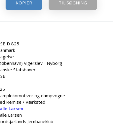
KOPIER
TIL SØGNING
SB D 825
anmark
lagelse
København) Vigerslev - Nyborg
anske Statsbaner
SB
D
25
amplokomotiver og dampvogne
ed Remise / Værksted
alle Larsen
alle Larsen
ordsjællands Jernbaneklub