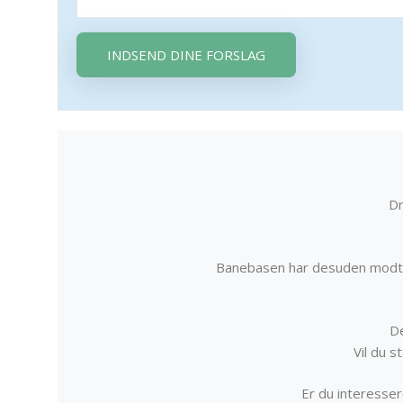
INDSEND DINE FORSLAG
Dr
Banebasen har desuden modta
De
Vil du 
Er du interessere