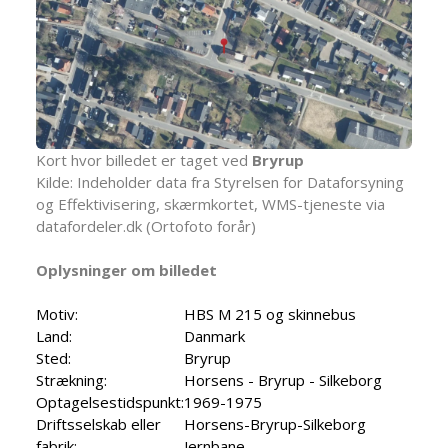
Kort hvor billedet er taget ved
Bryrup
Kilde: Indeholder data fra Styrelsen for Dataforsyning
og Effektivisering, skærmkortet, WMS-tjeneste via
datafordeler.dk (Ortofoto forår)
Oplysninger om billedet
Motiv:
HBS M 215 og skinnebus
Land:
Danmark
Sted:
Bryrup
Strækning:
Horsens - Bryrup - Silkeborg
Optagelsestidspunkt:
1969-1975
Driftsselskab eller
Horsens-Bryrup-Silkeborg
fabrik:
Jernbane