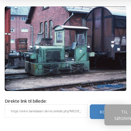
Direkte link til billede:
KOPIER
TIL
SØGNI