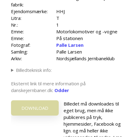
fabrik:
Ejendomsmærke:
HHJ
Litra:
T
Nr.:
1
Emne:
Motorlokomotiver og -vogne
Emne:
På stationen
Fotograf:
Palle Larsen
Samling:
Palle Larsen
Arkiv:
Nordsjællands Jernbaneklub
Billedteknisk info:
Eksternt link til mere information på
danskejernbaner.dk:
Odder
Billedet må downloades til
DOWNLOAD
eget brug, men må ikke
publiceres på tryk,
hjemmesider, Facebook og
lign. og må heller ikke