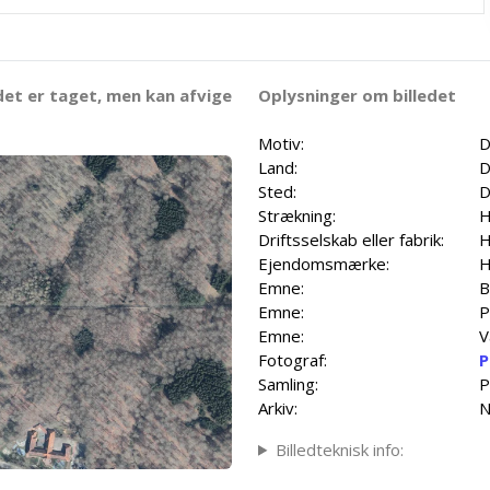
det er taget, men kan afvige
Oplysninger om billedet
Motiv:
D
Land:
D
Sted:
D
Strækning:
H
Driftsselskab eller fabrik:
H
Ejendomsmærke:
H
Emne:
B
Emne:
P
Emne:
V
Fotograf:
P
Samling:
P
Arkiv:
N
Billedteknisk info: