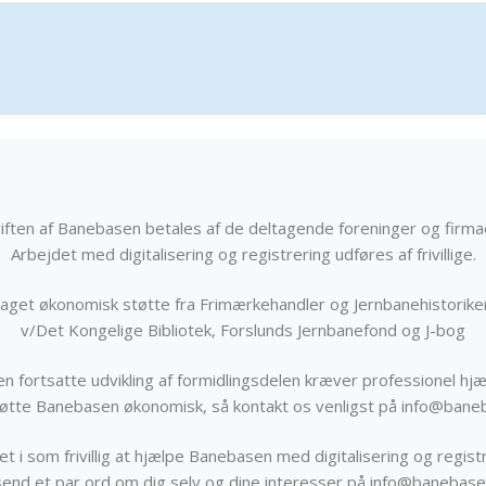
iften af Banebasen betales af de deltagende foreninger og firma
Arbejdet med digitalisering og registrering udføres af frivillige.
get økonomisk støtte fra Frimærkehandler og Jernbanehistorik
v/Det Kongelige Bibliotek, Forslunds Jernbanefond og J-bog
n fortsatte udvikling af formidlingsdelen kræver professionel hjæ
støtte Banebasen økonomisk, så kontakt os venligst på info@bane
t i som frivillig at hjælpe Banebasen med digitalisering og registr
send et par ord om dig selv og dine interesser på info@banebase