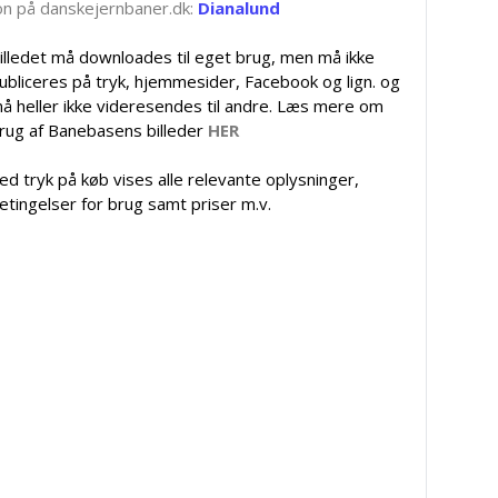
tion på danskejernbaner.dk:
Dianalund
illedet må downloades til eget brug, men må ikke
ubliceres på tryk, hjemmesider, Facebook og lign. og
å heller ikke videresendes til andre. Læs mere om
rug af Banebasens billeder
HER
ed tryk på køb vises alle relevante oplysninger,
etingelser for brug samt priser m.v.