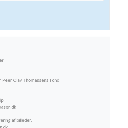
er.
er Peer Olav Thomassens Fond
lp.
basen.dk
ering af billeder,
n.dk