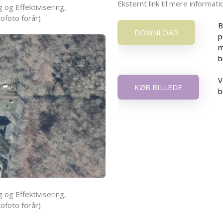
Eksternt link til mere informa
 og Effektivisering,
ofoto forår)
B
DOWNLOAD
p
m
b
V
KØB BILLEDE
b
 og Effektivisering,
ofoto forår)