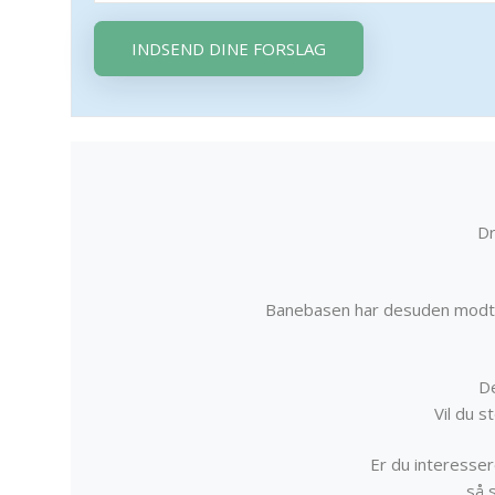
INDSEND DINE FORSLAG
Dr
Banebasen har desuden modta
De
Vil du 
Er du interessere
så 