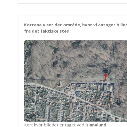
Kortene viser det område, hvor vi antager bille
fra det faktiske sted.
Kort hvor billedet er taget ved
Dianalund