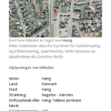
Kort hvor billedet er taget ved
Høng
Kilde: Indeholder data fra Styrelsen for Dataforsyning
og Effektivisering, skærmkortet, WMS-tjeneste via
datafordeler.dk (Ortofoto forår)
Oplysninger om billedet
Motiv:
Høng
Land:
Danmark
Sted:
Høng
Strækning:
Slagelse - Værslev
Driftsselskab eller
Høng-Tølløse Jernbane
fabrik:
Ejendomsmærke:
HTJ