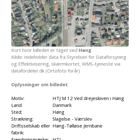
Kort hvor billedet er taget ved
Høng
Kilde: Indeholder data fra Styrelsen for Dataforsyning
og Effektivisering, skærmkortet, WMS-tjeneste via
datafordeler.dk (Ortofoto forår)
Oplysninger om billedet
Motiv:
HTJ M 12 Ved drejeskiven i Høng
Land:
Danmark
Sted:
Høng
Strækning:
Slagelse - Værslev
Driftsselskab eller
Høng-Tølløse Jernbane
fabrik:
Ejendomsmærke:
HTJ