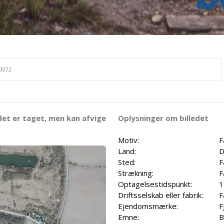
det er taget, men kan afvige
Oplysninger om billedet
Motiv:
F
Land:
D
Sted:
F
Strækning:
F
Optagelsestidspunkt:
1
Driftsselskab eller fabrik:
F
Ejendomsmærke:
F
Emne:
B