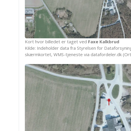
Kort hvor billedet er taget ved
Faxe Kalkbrud
Kilde: Indeholder data fra Styrelsen for Dataforsyning
skærmkortet, WMS-tjeneste via datafordeler.dk (Ort