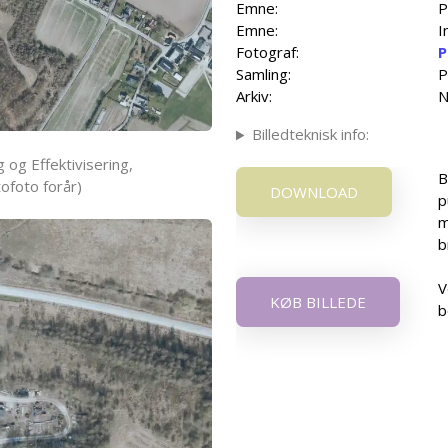
Emne:
P
Emne:
I
Fotograf:
P
Samling:
P
Arkiv:
N
Billedteknisk info:
 og Effektivisering,
B
ofoto forår)
DOWNLOAD
p
m
b
V
KØB BILLEDE
b