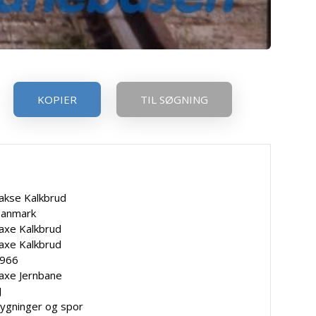
KOPIER
TIL SØGNING
akse Kalkbrud
anmark
axe Kalkbrud
axe Kalkbrud
966
axe Jernbane
J
ygninger og spor