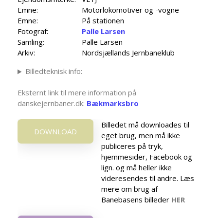
Emne:
Motorlokomotiver og -vogne
Emne:
På stationen
Fotograf:
Palle Larsen
Samling:
Palle Larsen
Arkiv:
Nordsjællands Jernbaneklub
Billedteknisk info:
Eksternt link til mere information på
danskejernbaner.dk:
Bækmarksbro
Billedet må downloades til
DOWNLOAD
eget brug, men må ikke
publiceres på tryk,
hjemmesider, Facebook og
lign. og må heller ikke
videresendes til andre. Læs
mere om brug af
Banebasens billeder
HER