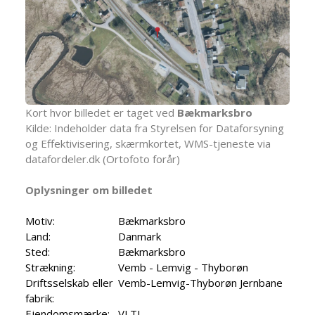
Kort hvor billedet er taget ved
Bækmarksbro
Kilde: Indeholder data fra Styrelsen for Dataforsyning
og Effektivisering, skærmkortet, WMS-tjeneste via
datafordeler.dk (Ortofoto forår)
Oplysninger om billedet
Motiv:
Bækmarksbro
Land:
Danmark
Sted:
Bækmarksbro
Strækning:
Vemb - Lemvig - Thyborøn
Driftsselskab eller
Vemb-Lemvig-Thyborøn Jernbane
fabrik:
Ejendomsmærke:
VLTJ