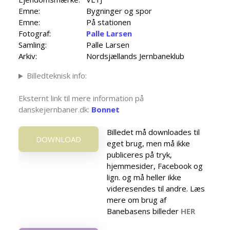
Emne:
Bygninger og spor
Emne:
På stationen
Fotograf:
Palle Larsen
Samling:
Palle Larsen
Arkiv:
Nordsjællands Jernbaneklub
Billedteknisk info:
Eksternt link til mere information på
danskejernbaner.dk:
Bonnet
Billedet må downloades til
DOWNLOAD
eget brug, men må ikke
publiceres på tryk,
hjemmesider, Facebook og
lign. og må heller ikke
videresendes til andre. Læs
mere om brug af
Banebasens billeder
HER