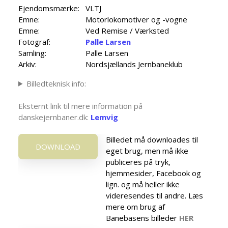
Ejendomsmærke:
VLTJ
Emne:
Motorlokomotiver og -vogne
Emne:
Ved Remise / Værksted
Fotograf:
Palle Larsen
Samling:
Palle Larsen
Arkiv:
Nordsjællands Jernbaneklub
Billedteknisk info:
Eksternt link til mere information på
danskejernbaner.dk:
Lemvig
Billedet må downloades til
DOWNLOAD
eget brug, men må ikke
publiceres på tryk,
hjemmesider, Facebook og
lign. og må heller ikke
videresendes til andre. Læs
mere om brug af
Banebasens billeder
HER