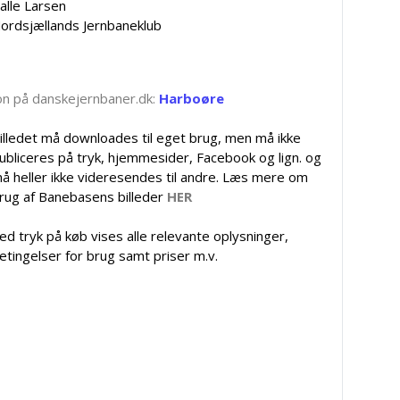
alle Larsen
ordsjællands Jernbaneklub
tion på danskejernbaner.dk:
Harboøre
illedet må downloades til eget brug, men må ikke
ubliceres på tryk, hjemmesider, Facebook og lign. og
å heller ikke videresendes til andre. Læs mere om
rug af Banebasens billeder
HER
ed tryk på køb vises alle relevante oplysninger,
etingelser for brug samt priser m.v.