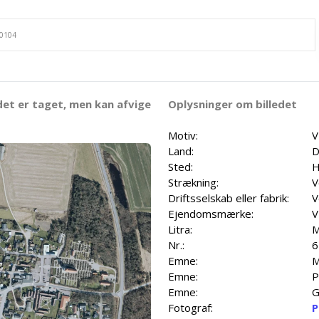
det er taget, men kan afvige
Oplysninger om billedet
Motiv:
V
Land:
D
Sted:
H
Strækning:
V
Driftsselskab eller fabrik:
V
Ejendomsmærke:
V
Litra:
Nr.:
6
Emne:
M
Emne:
P
Emne:
G
Fotograf:
P