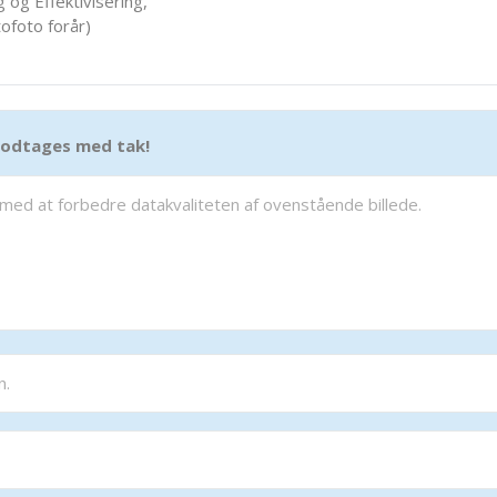
 og Effektivisering,
ofoto forår)
 modtages med tak!