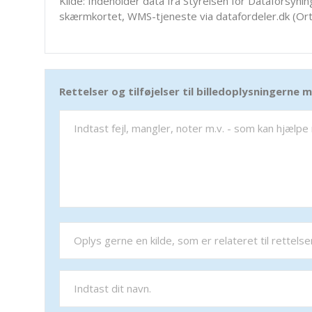
Kilde: Indeholder data fra Styrelsen for Dataforsyning
skærmkortet, WMS-tjeneste via datafordeler.dk (Ort
Rettelser og tilføjelser til billedoplysningerne