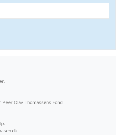
er.
er Peer Olav Thomassens Fond
lp.
basen.dk