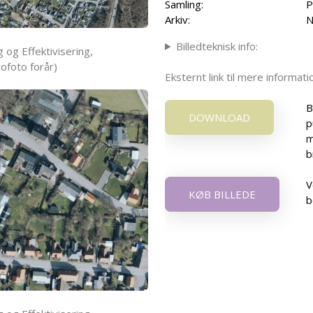
Samling:
P
Arkiv:
N
Billedteknisk info:
 og Effektivisering,
ofoto forår)
Eksternt link til mere informa
B
DOWNLOAD
p
m
b
V
KØB BILLEDE
b