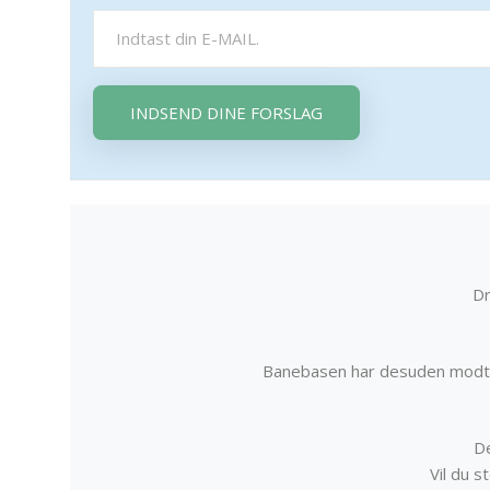
INDSEND DINE FORSLAG
Dr
Banebasen har desuden modta
De
Vil du 