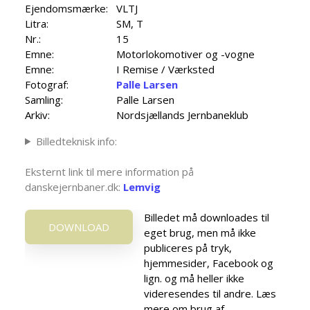
Ejendomsmærke:
VLTJ
Litra:
SM, T
Nr.:
15
Emne:
Motorlokomotiver og -vogne
Emne:
I Remise / Værksted
Fotograf:
Palle Larsen
Samling:
Palle Larsen
Arkiv:
Nordsjællands Jernbaneklub
Billedteknisk info:
Eksternt link til mere information på
danskejernbaner.dk:
Lemvig
Billedet må downloades til
DOWNLOAD
eget brug, men må ikke
publiceres på tryk,
hjemmesider, Facebook og
lign. og må heller ikke
videresendes til andre. Læs
mere om brug af