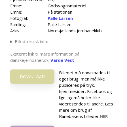
Emne:
Godsvognsmateriel
Emne:
På stationen
Fotograf:
Palle Larsen
Samling:
Palle Larsen
Arkiv:
Nordsjællands Jernbaneklub
Billedteknisk info:
Eksternt link til mere information på
danskejernbaner.dk:
Varde Vest
Billedet må downloades til
DOWNLOAD
eget brug, men må ikke
publiceres på tryk,
hjemmesider, Facebook og
lign. og må heller ikke
videresendes til andre. Læs
mere om brug af
Banebasens billeder
HER