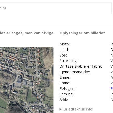
det er taget, men kan afvige
Oplysninger om billedet
Motiv:
R
Land:
D
Sted:
N
Strækning:
V
Driftsselskab eller fabrik:
V
Ejendomsmærke:
V
Emne:
M
Emne:
V
Fotograf:
P
Samling:
P
Arkiv:
N
Billedteknisk info: