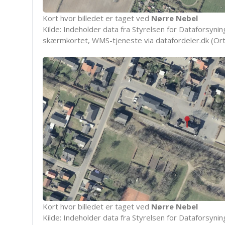
Kort hvor billedet er taget ved
Nørre Nebel
Kilde: Indeholder data fra Styrelsen for Dataforsyning
skærmkortet, WMS-tjeneste via datafordeler.dk (Ort
Kort hvor billedet er taget ved
Nørre Nebel
Kilde: Indeholder data fra Styrelsen for Dataforsyning