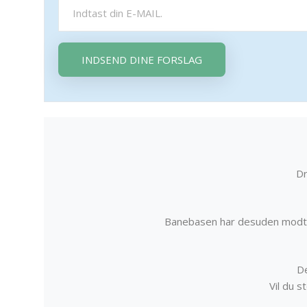
INDSEND DINE FORSLAG
Dr
Banebasen har desuden modta
De
Vil du 