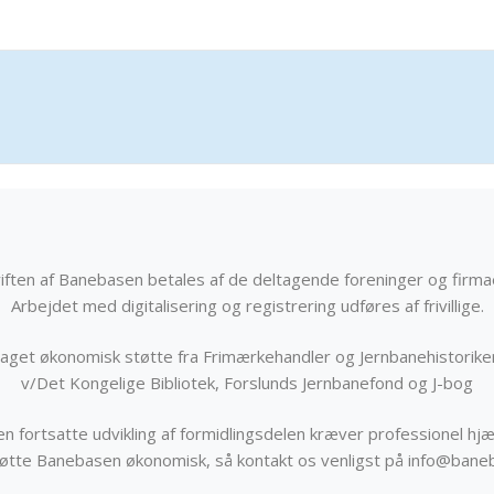
iften af Banebasen betales af de deltagende foreninger og firma
Arbejdet med digitalisering og registrering udføres af frivillige.
get økonomisk støtte fra Frimærkehandler og Jernbanehistorik
v/Det Kongelige Bibliotek, Forslunds Jernbanefond og J-bog
n fortsatte udvikling af formidlingsdelen kræver professionel hjæ
støtte Banebasen økonomisk, så kontakt os venligst på info@bane