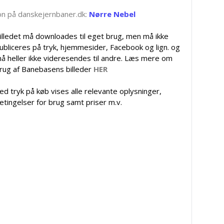
tion på danskejernbaner.dk:
Nørre Nebel
illedet må downloades til eget brug, men må ikke
ubliceres på tryk, hjemmesider, Facebook og lign. og
å heller ikke videresendes til andre. Læs mere om
rug af Banebasens billeder
HER
ed tryk på køb vises alle relevante oplysninger,
etingelser for brug samt priser m.v.