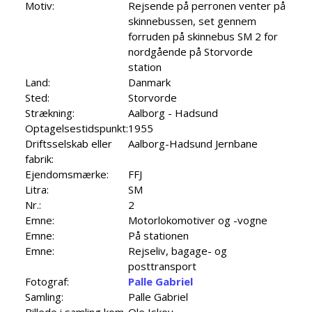
Motiv:
Rejsende på perronen venter på
skinnebussen, set gennem
forruden på skinnebus SM 2 for
nordgående på Storvorde
station
Land:
Danmark
Sted:
Storvorde
Strækning:
Aalborg - Hadsund
Optagelsestidspunkt:
1955
Driftsselskab eller
Aalborg-Hadsund Jernbane
fabrik:
Ejendomsmærke:
FFJ
Litra:
SM
Nr.:
2
Emne:
Motorlokomotiver og -vogne
Emne:
På stationen
Emne:
Rejseliv, bagage- og
posttransport
Fotograf:
Palle Gabriel
Samling:
Palle Gabriel
Billede i samling kom
Ole Iskov