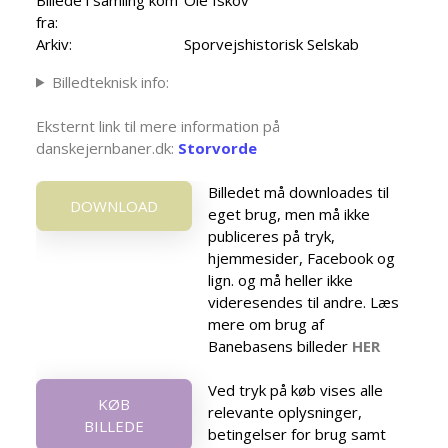
fra:
Arkiv:
Sporvejshistorisk Selskab
Billedteknisk info:
Eksternt link til mere information på
danskejernbaner.dk:
Storvorde
Billedet må downloades til
DOWNLOAD
eget brug, men må ikke
publiceres på tryk,
hjemmesider, Facebook og
lign. og må heller ikke
videresendes til andre. Læs
mere om brug af
Banebasens billeder
HER
Ved tryk på køb vises alle
KØB
relevante oplysninger,
BILLEDE
betingelser for brug samt