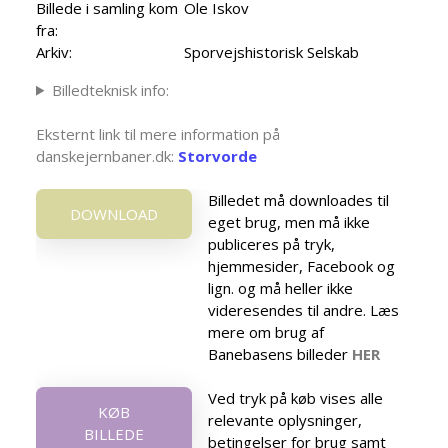
Billede i samling kom
Ole Iskov
fra:
Arkiv:
Sporvejshistorisk Selskab
Billedteknisk info:
Eksternt link til mere information på
danskejernbaner.dk:
Storvorde
Billedet må downloades til
DOWNLOAD
eget brug, men må ikke
publiceres på tryk,
hjemmesider, Facebook og
lign. og må heller ikke
videresendes til andre. Læs
mere om brug af
Banebasens billeder
HER
Ved tryk på køb vises alle
KØB
relevante oplysninger,
BILLEDE
betingelser for brug samt