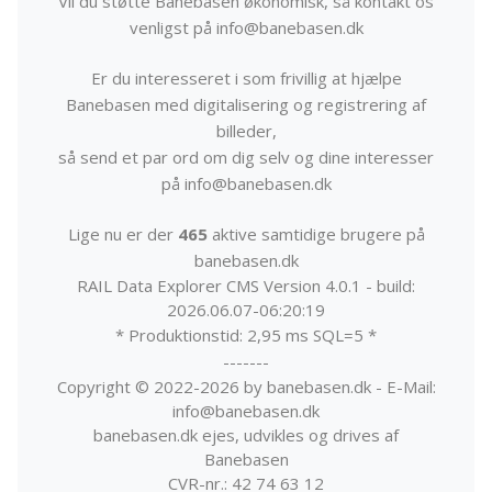
Vil du støtte Banebasen økonomisk, så kontakt os
venligst på info@banebasen.dk
Er du interesseret i som frivillig at hjælpe
Banebasen med digitalisering og registrering af
billeder,
så send et par ord om dig selv og dine interesser
på info@banebasen.dk
Lige nu er der
465
aktive samtidige brugere på
banebasen.dk
RAIL Data Explorer CMS Version 4.0.1 - build:
2026.06.07-06:20:19
* Produktionstid: 2,95 ms SQL=5 *
-------
Copyright © 2022-2026 by banebasen.dk - E-Mail:
info@banebasen.dk
banebasen.dk ejes, udvikles og drives af
Banebasen
CVR-nr.: 42 74 63 12