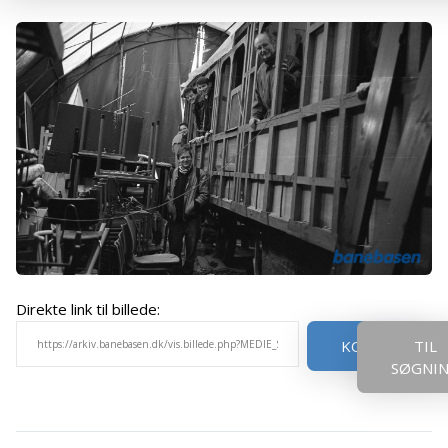
Direkte link til billede:
KOPIER
TIL
SØGNI