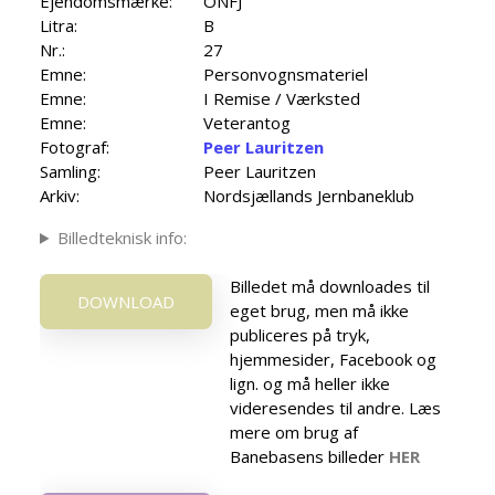
Ejendomsmærke:
ONFJ
Litra:
B
Nr.:
27
Emne:
Personvognsmateriel
Emne:
I Remise / Værksted
Emne:
Veterantog
Fotograf:
Peer Lauritzen
Samling:
Peer Lauritzen
Arkiv:
Nordsjællands Jernbaneklub
Billedteknisk info:
Billedet må downloades til
DOWNLOAD
eget brug, men må ikke
publiceres på tryk,
hjemmesider, Facebook og
lign. og må heller ikke
videresendes til andre. Læs
mere om brug af
Banebasens billeder
HER