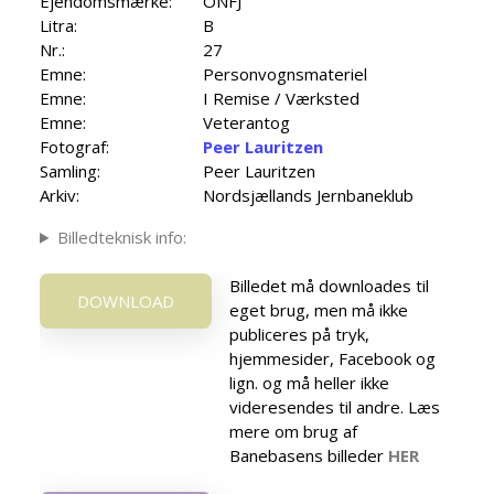
Ejendomsmærke:
ONFJ
Litra:
B
Nr.:
27
Emne:
Personvognsmateriel
Emne:
I Remise / Værksted
Emne:
Veterantog
Fotograf:
Peer Lauritzen
Samling:
Peer Lauritzen
Arkiv:
Nordsjællands Jernbaneklub
Billedteknisk info:
Billedet må downloades til
DOWNLOAD
eget brug, men må ikke
publiceres på tryk,
hjemmesider, Facebook og
lign. og må heller ikke
videresendes til andre. Læs
mere om brug af
Banebasens billeder
HER