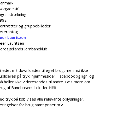
anmark
ølvgade 40
ngen strækning
998
ortrætter og gruppebilleder
eterantog
eer Lauritzen
eer Lauritzen
ordsjællands Jernbaneklub
illedet må downloades til eget brug, men må ikke
ubliceres på tryk, hjemmesider, Facebook og lign. og
å heller ikke videresendes til andre. Læs mere om
rug af Banebasens billeder
HER
ed tryk på køb vises alle relevante oplysninger,
etingelser for brug samt priser m.v.