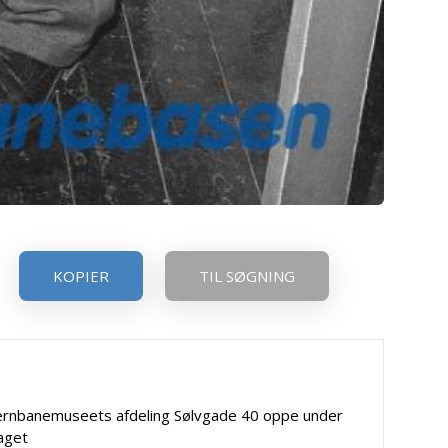
KOPIER
TIL SØGNING
ernbanemuseets afdeling Sølvgade 40 oppe under
aget