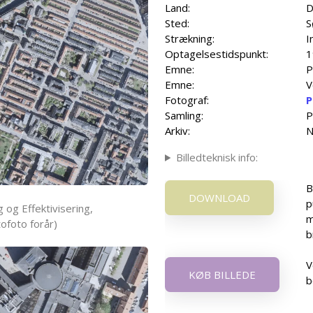
Land:
D
Sted:
S
Strækning:
I
Optagelsestidspunkt:
1
Emne:
P
Emne:
V
Fotograf:
P
Samling:
P
Arkiv:
N
Billedteknisk info:
B
DOWNLOAD
p
 og Effektivisering,
m
ofoto forår)
b
V
KØB BILLEDE
b