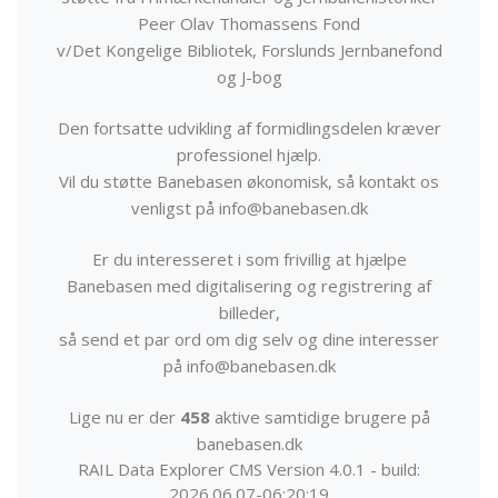
Peer Olav Thomassens Fond
v/Det Kongelige Bibliotek, Forslunds Jernbanefond
og J-bog
Den fortsatte udvikling af formidlingsdelen kræver
professionel hjælp.
Vil du støtte Banebasen økonomisk, så kontakt os
venligst på info@banebasen.dk
Er du interesseret i som frivillig at hjælpe
Banebasen med digitalisering og registrering af
billeder,
så send et par ord om dig selv og dine interesser
på info@banebasen.dk
Lige nu er der
458
aktive samtidige brugere på
banebasen.dk
RAIL Data Explorer CMS Version 4.0.1 - build:
2026.06.07-06:20:19