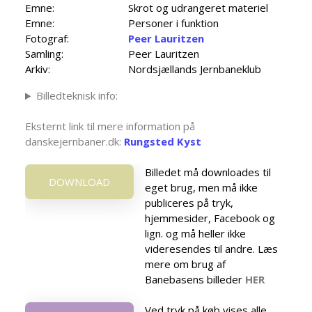
Emne:
Skrot og udrangeret materiel
Emne:
Personer i funktion
Fotograf:
Peer Lauritzen
Samling:
Peer Lauritzen
Arkiv:
Nordsjællands Jernbaneklub
Billedteknisk info:
Eksternt link til mere information på
danskejernbaner.dk:
Rungsted Kyst
Billedet må downloades til
DOWNLOAD
eget brug, men må ikke
publiceres på tryk,
hjemmesider, Facebook og
lign. og må heller ikke
videresendes til andre. Læs
mere om brug af
Banebasens billeder
HER
Ved tryk på køb vises alle