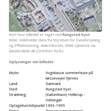
Kort hvor billedet er taget ved
Rungsted Kyst
Kilde: Indeholder data fra Styrelsen for Dataforsyning
og Effektivisering, skærmkortet, WMS-tjeneste via
datafordeler.dk (Ortofoto forår)
Oplysninger om billedet
Motiv:
Vognkasse sommerhuse på
læssevejen fjernes
Land:
Danmark
Sted:
Rungsted Kyst
Strækning:
(København) Hellerup -
Helsingør
Optagelsestidspunkt:
1993-1995
Emne:
Personvognsmateriel