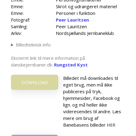
Emne:
Skrot og udrangeret materiel
Emne:
Personer i funktion
Fotograf:
Peer Lauritzen
Samling:
Peer Lauritzen
Arkiv:
Nordsjællands Jernbaneklub
Billedteknisk info:
Eksternt link til mere information på
danskejernbaner.dk:
Rungsted Kyst
Billedet må downloades til
DOWNLOAD
eget brug, men må ikke
publiceres på tryk,
hjemmesider, Facebook og
lign. og må heller ikke
videresendes til andre. Læs
mere om brug af
Banebasens billeder
HER