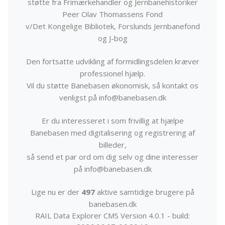
støtte fra Frimærkehandler og Jernbanehistoriker
Peer Olav Thomassens Fond
v/Det Kongelige Bibliotek, Forslunds Jernbanefond
og J-bog
Den fortsatte udvikling af formidlingsdelen kræver
professionel hjælp.
Vil du støtte Banebasen økonomisk, så kontakt os
venligst på info@banebasen.dk
Er du interesseret i som frivillig at hjælpe
Banebasen med digitalisering og registrering af
billeder,
så send et par ord om dig selv og dine interesser
på info@banebasen.dk
Lige nu er der
497
aktive samtidige brugere på
banebasen.dk
RAIL Data Explorer CMS Version 4.0.1 - build: