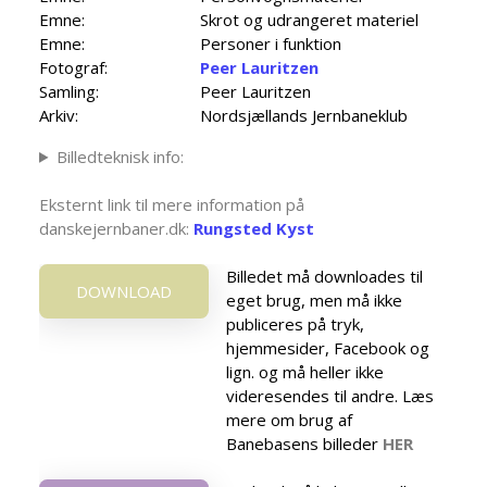
Emne:
Skrot og udrangeret materiel
Emne:
Personer i funktion
Fotograf:
Peer Lauritzen
Samling:
Peer Lauritzen
Arkiv:
Nordsjællands Jernbaneklub
Billedteknisk info:
Eksternt link til mere information på
danskejernbaner.dk:
Rungsted Kyst
Billedet må downloades til
DOWNLOAD
eget brug, men må ikke
publiceres på tryk,
hjemmesider, Facebook og
lign. og må heller ikke
videresendes til andre. Læs
mere om brug af
Banebasens billeder
HER