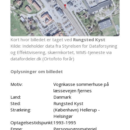
Kort hvor billedet er taget ved
Rungsted Kyst
Kilde: Indeholder data fra Styrelsen for Dataforsyning
og Effektivisering, skærmkortet, WMS-tjeneste via
datafordeler.dk (Ortofoto forår)
Oplysninger om billedet
Motiv:
Vognkasse sommerhuse på
læssevejen fjernes
Land:
Danmark
Sted:
Rungsted Kyst
Strækning:
(København) Hellerup -
Helsingør
Optagelsestidspunkt:
1993-1995
Emne:
Personvognsmateriel