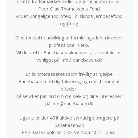
støtte fra Frimærkehandler og Jernbanehistoriker
Peer Olav Thomassens Fond
v/Det Kongelige Bibliotek, Forslunds Jernbanefond
og J-bog
Den fortsatte udvikling af formidlingsdelen kræver
professionel hjælp.
Vil du støtte Banebasen økonomisk, så kontakt os
venligst på info@banebasen.dk
Er du interesseret i som frivillig at hjælpe
Banebasen med digitalisering og registrering af
billeder,
så send et par ord om dig selv og dine interesser
på info@banebasen.dk
Lige nu er der
478
aktive samtidige brugere på
banebasen.dk
RAIL Data Explorer CMS Version 4.0.1 - build: