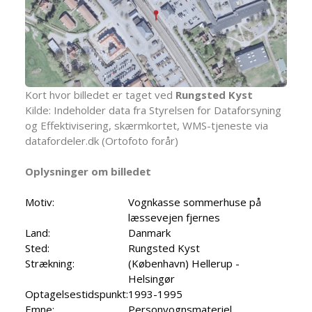
Kort hvor billedet er taget ved
Rungsted Kyst
Kilde: Indeholder data fra Styrelsen for Dataforsyning
og Effektivisering, skærmkortet, WMS-tjeneste via
datafordeler.dk (Ortofoto forår)
Oplysninger om billedet
Motiv:
Vognkasse sommerhuse på
læssevejen fjernes
Land:
Danmark
Sted:
Rungsted Kyst
Strækning:
(København) Hellerup -
Helsingør
Optagelsestidspunkt:
1993-1995
Emne:
Personvognsmateriel