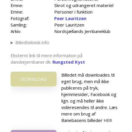
Emne:
Skrot og udrangeret materiel
Emne:
Personer i funktion
Fotograf:
Peer Lauritzen
Samling:
Peer Lauritzen
Arkiv:
Nordsjællands Jernbaneklub
Billedteknisk info:
Eksternt link til mere information på
danskejernbaner.dk:
Rungsted Kyst
Billedet må downloades til
DOWNLOAD
eget brug, men må ikke
publiceres på tryk,
hjemmesider, Facebook og
lign. og må heller ikke
videresendes til andre. Læs
mere om brug af
Banebasens billeder
HER