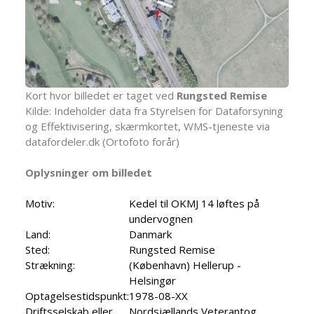
Kort hvor billedet er taget ved
Rungsted Remise
Kilde: Indeholder data fra Styrelsen for Dataforsyning
og Effektivisering, skærmkortet, WMS-tjeneste via
datafordeler.dk (Ortofoto forår)
Oplysninger om billedet
Motiv:
Kedel til OKMJ 14 løftes på
undervognen
Land:
Danmark
Sted:
Rungsted Remise
Strækning:
(København) Hellerup -
Helsingør
Optagelsestidspunkt:
1978-08-XX
Driftsselskab eller
Nordsjællands Veterantog