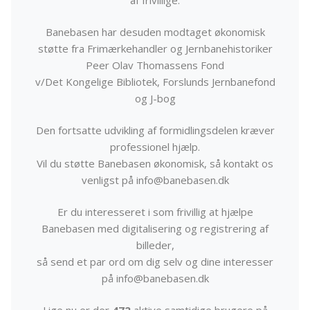
Banebasen har desuden modtaget økonomisk
støtte fra Frimærkehandler og Jernbanehistoriker
Peer Olav Thomassens Fond
v/Det Kongelige Bibliotek, Forslunds Jernbanefond
og J-bog
Den fortsatte udvikling af formidlingsdelen kræver
professionel hjælp.
Vil du støtte Banebasen økonomisk, så kontakt os
venligst på info@banebasen.dk
Er du interesseret i som frivillig at hjælpe
Banebasen med digitalisering og registrering af
billeder,
så send et par ord om dig selv og dine interesser
på info@banebasen.dk
Lige nu er der
472
aktive samtidige brugere på