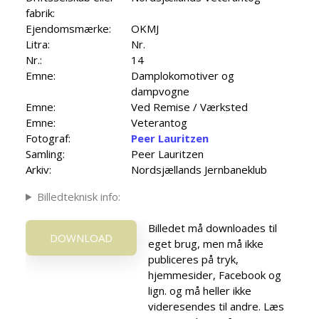
fabrik:
Ejendomsmærke:
OKMJ
Litra:
Nr.
Nr.:
14
Emne:
Damplokomotiver og
dampvogne
Emne:
Ved Remise / Værksted
Emne:
Veterantog
Fotograf:
Peer Lauritzen
Samling:
Peer Lauritzen
Arkiv:
Nordsjællands Jernbaneklub
Billedteknisk info:
Billedet må downloades til
DOWNLOAD
eget brug, men må ikke
publiceres på tryk,
hjemmesider, Facebook og
lign. og må heller ikke
videresendes til andre. Læs