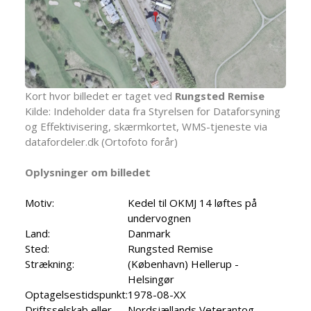
Kort hvor billedet er taget ved
Rungsted Remise
Kilde: Indeholder data fra Styrelsen for Dataforsyning
og Effektivisering, skærmkortet, WMS-tjeneste via
datafordeler.dk (Ortofoto forår)
Oplysninger om billedet
Motiv:
Kedel til OKMJ 14 løftes på
undervognen
Land:
Danmark
Sted:
Rungsted Remise
Strækning:
(København) Hellerup -
Helsingør
Optagelsestidspunkt:
1978-08-XX
Driftsselskab eller
Nordsjællands Veterantog