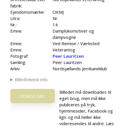
fabrik:
Ejendomsmærke:
OKMJ
Litra:
Nr.
Nr.:
14
Emne:
Damplokomotiver og
dampvogne
Emne:
Ved Remise / Værksted
Emne:
Veterantog
Fotograf:
Peer Lauritzen
Samling:
Peer Lauritzen
Arkiv:
Nordsjællands Jernbaneklub
Billedteknisk info:
Billedet må downloades til
DOWNLOAD
eget brug, men må ikke
publiceres på tryk,
hjemmesider, Facebook og
lign. og må heller ikke
videresendes til andre. Læs