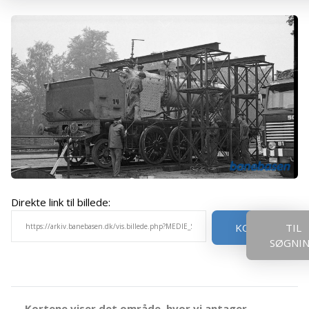
Direkte link til billede:
KOPIER
TIL
SØGNI
Kortene viser det område, hvor vi antager