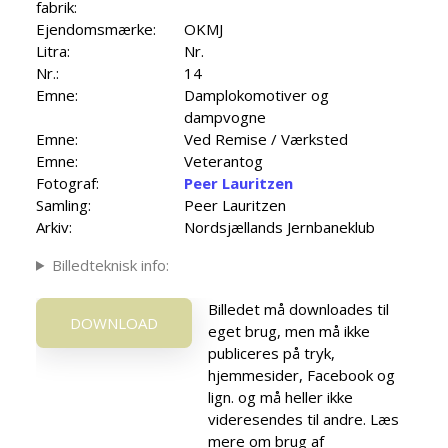
fabrik:
Ejendomsmærke:
OKMJ
Litra:
Nr.
Nr.:
14
Emne:
Damplokomotiver og
dampvogne
Emne:
Ved Remise / Værksted
Emne:
Veterantog
Fotograf:
Peer Lauritzen
Samling:
Peer Lauritzen
Arkiv:
Nordsjællands Jernbaneklub
Billedteknisk info:
Billedet må downloades til
DOWNLOAD
eget brug, men må ikke
publiceres på tryk,
hjemmesider, Facebook og
lign. og må heller ikke
videresendes til andre. Læs
mere om brug af