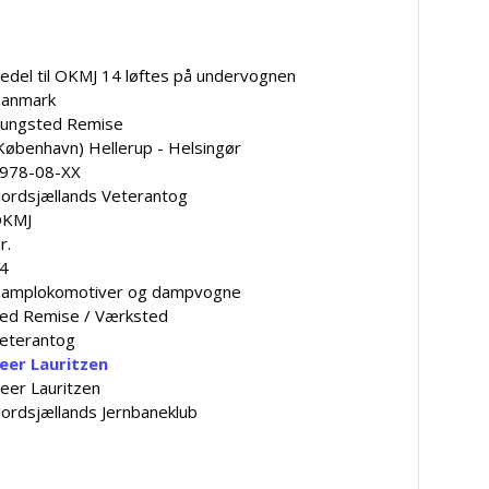
edel til OKMJ 14 løftes på undervognen
anmark
ungsted Remise
København) Hellerup - Helsingør
978-08-XX
ordsjællands Veterantog
KMJ
r.
4
amplokomotiver og dampvogne
ed Remise / Værksted
eterantog
eer Lauritzen
eer Lauritzen
ordsjællands Jernbaneklub