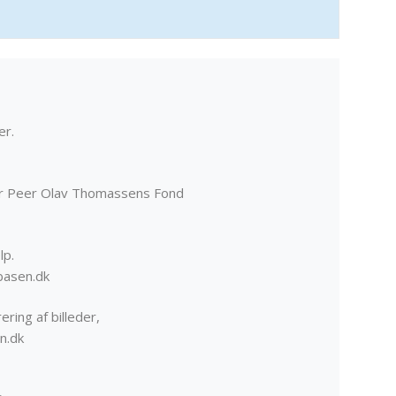
er.
er Peer Olav Thomassens Fond
lp.
basen.dk
ering af billeder,
n.dk