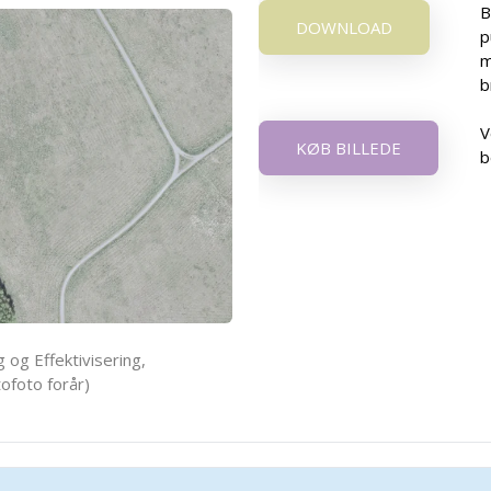
B
DOWNLOAD
p
m
b
V
KØB BILLEDE
b
 og Effektivisering,
ofoto forår)