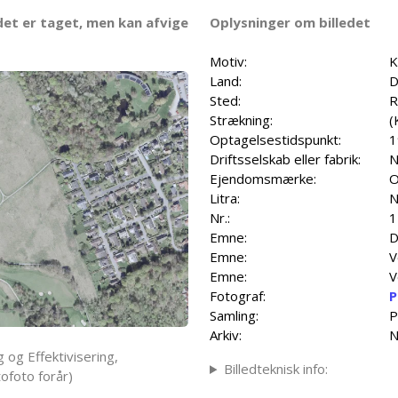
det er taget, men kan afvige
Oplysninger om billedet
Motiv:
K
Land:
D
Sted:
R
Strækning:
(
Optagelsestidspunkt:
1
Driftsselskab eller fabrik:
N
Ejendomsmærke:
O
Litra:
N
Nr.:
1
Emne:
D
Emne:
V
Emne:
V
Fotograf:
P
Samling:
P
Arkiv:
N
 og Effektivisering,
Billedteknisk info:
ofoto forår)