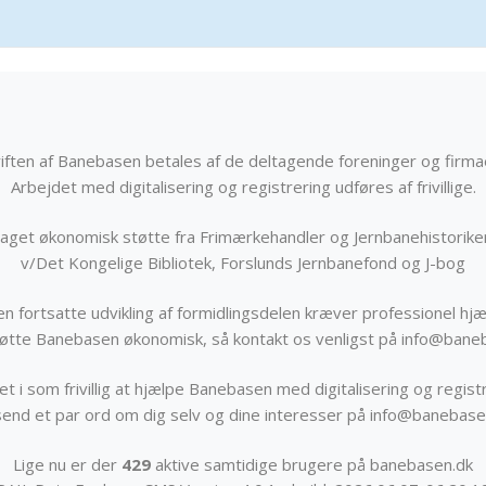
iften af Banebasen betales af de deltagende foreninger og firma
Arbejdet med digitalisering og registrering udføres af frivillige.
get økonomisk støtte fra Frimærkehandler og Jernbanehistorik
v/Det Kongelige Bibliotek, Forslunds Jernbanefond og J-bog
n fortsatte udvikling af formidlingsdelen kræver professionel hjæ
støtte Banebasen økonomisk, så kontakt os venligst på info@bane
t i som frivillig at hjælpe Banebasen med digitalisering og registr
send et par ord om dig selv og dine interesser på info@banebase
Lige nu er der
429
aktive samtidige brugere på banebasen.dk