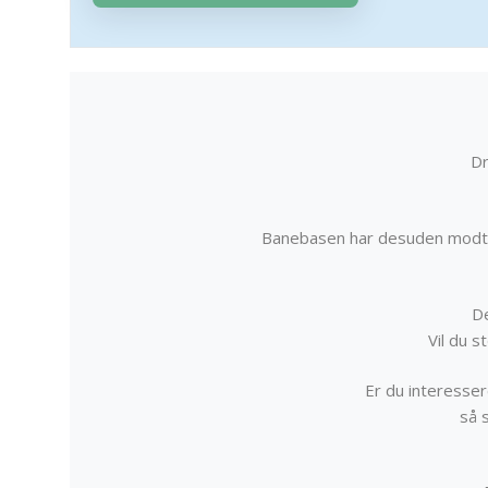
Dr
Banebasen har desuden modta
De
Vil du 
Er du interessere
så 