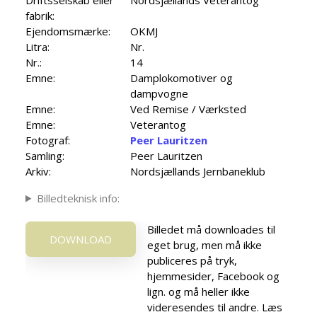
fabrik:
Ejendomsmærke:
OKMJ
Litra:
Nr.
Nr.:
14
Emne:
Damplokomotiver og
dampvogne
Emne:
Ved Remise / Værksted
Emne:
Veterantog
Fotograf:
Peer Lauritzen
Samling:
Peer Lauritzen
Arkiv:
Nordsjællands Jernbaneklub
Billedteknisk info:
Billedet må downloades til
DOWNLOAD
eget brug, men må ikke
publiceres på tryk,
hjemmesider, Facebook og
lign. og må heller ikke
videresendes til andre. Læs