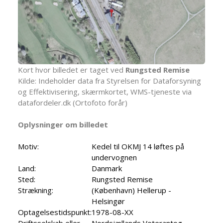
Kort hvor billedet er taget ved
Rungsted Remise
Kilde: Indeholder data fra Styrelsen for Dataforsyning
og Effektivisering, skærmkortet, WMS-tjeneste via
datafordeler.dk (Ortofoto forår)
Oplysninger om billedet
Motiv:
Kedel til OKMJ 14 løftes på
undervognen
Land:
Danmark
Sted:
Rungsted Remise
Strækning:
(København) Hellerup -
Helsingør
Optagelsestidspunkt:
1978-08-XX
Driftsselskab eller
Nordsjællands Veterantog